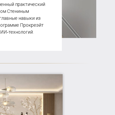
енный практический
ном Стениным
главные навыки из
рограмме Прокреэйт
 ИИ‑технологий.