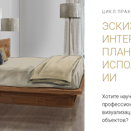
ЦИКЛ ПРА
ЭСКИ
ИНТЕ
ПЛАН
ИСПО
ИИ
Хотите нау
профессион
визуализац
объектов?