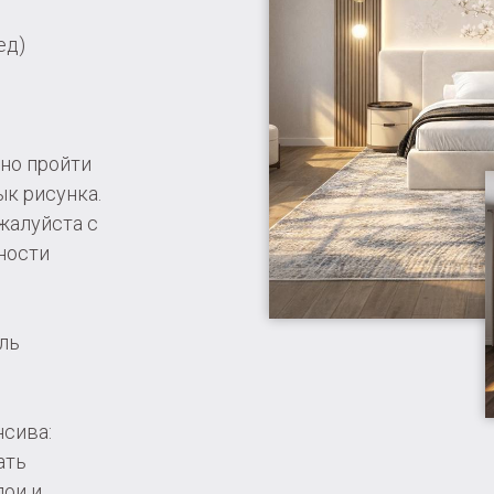
ед)
но пройти
ык рисунка.
жалуйста с
ности
ль
нсива:
ать
лои и