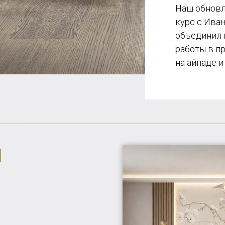
Наш обновл
курс с Ива
объединил 
работы в п
на айпаде и
Я