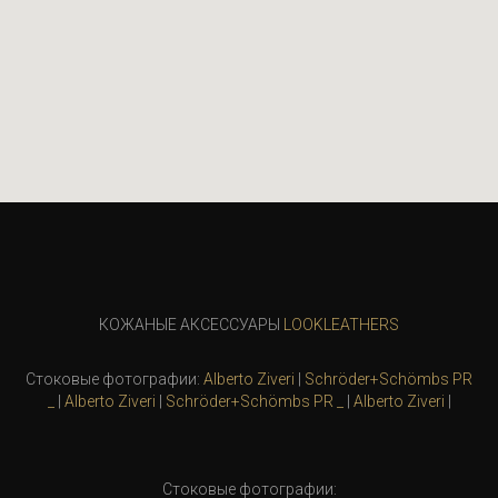
КОЖАНЫЕ АКСЕССУАРЫ
LOOKLEATHERS
Стоковые фотографии:
Alberto Ziveri
|
Schröder+Schömbs PR
_
|
Alberto Ziveri
|
Schröder+Schömbs PR _
|
Alberto Ziveri
|
Стоковые фотографии: